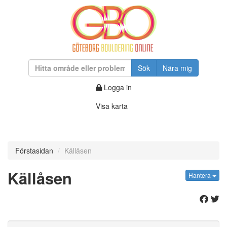
Sök
Nära mig
Logga in
Visa karta
Förstasidan
Källåsen
Källåsen
Hantera