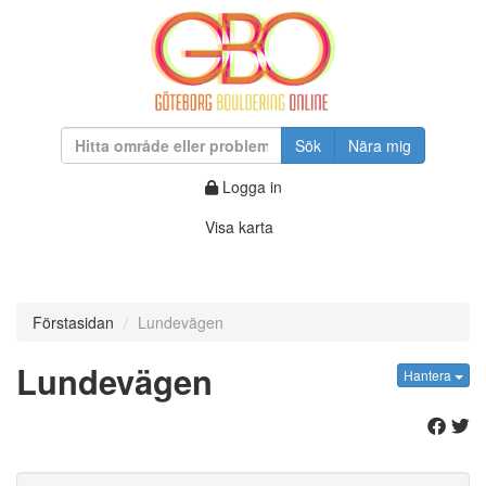
Sök
Nära mig
Logga in
Visa karta
Förstasidan
Lundevägen
Lundevägen
Hantera