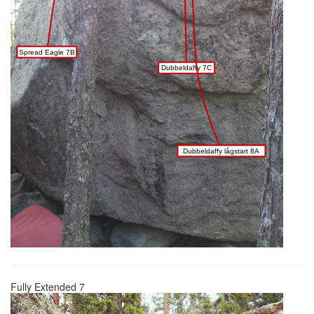
Spread Eagle 7B
Dubbeldaffy 7C
Dubbeldaffy lågstart 8A
Fully Extended 7