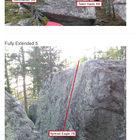
Tailor made 6B
Fully Extended 5
Spread Eagle 7B