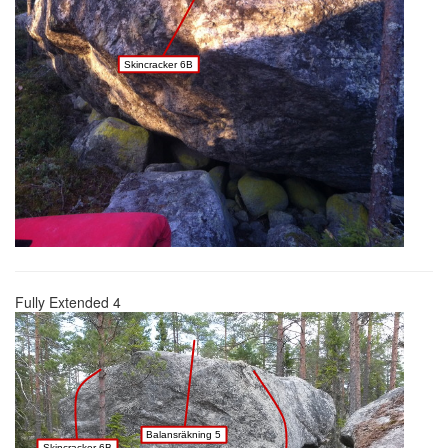
Skincracker 6B
Fully Extended 4
Balansräkning 5
Skincracker 6B