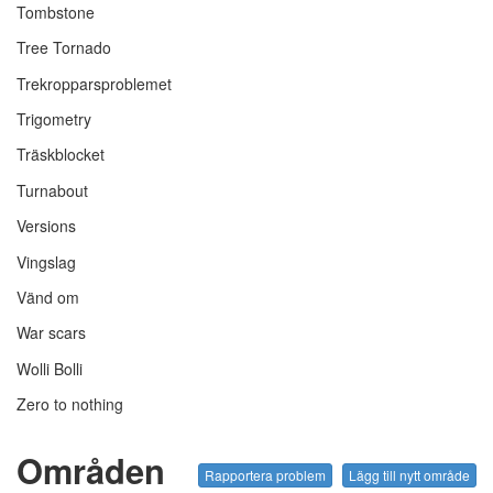
Tombstone
Tree Tornado
Trekropparsproblemet
Trigometry
Träskblocket
Turnabout
Versions
Vingslag
Vänd om
War scars
Wolli Bolli
Zero to nothing
Områden
Rapportera problem
Lägg till nytt område