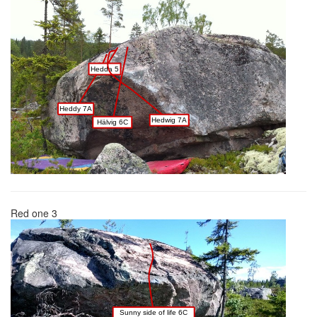
Hedda 5
Heddy 7A
Hedwig 7A
Hälvig 6C
Red one 3
Sunny side of life 6C