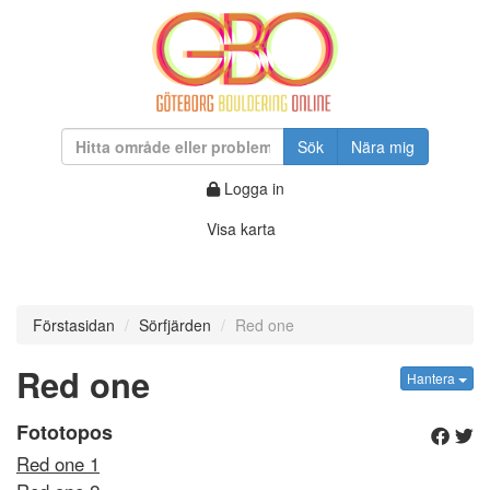
Sök
Nära mig
Logga in
Visa karta
Förstasidan
Sörfjärden
Red one
Red one
Hantera
Fototopos
Red one 1